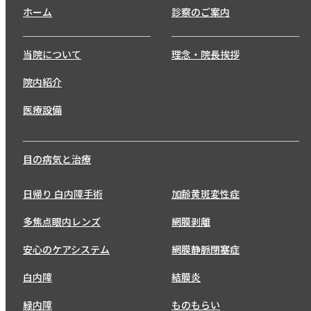
ホーム
診察のご案内
当院について
理念・院長挨拶
院内紹介
医療設備
目の病気と治療
日帰り 白内障手術
加齢黄斑変性症
多焦点眼内レンズ
網膜剥離
安心のケアシステム
網膜静脈閉塞症
白内障
結膜炎
緑内障
ものもらい