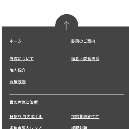
ホーム
診察のご案内
当院について
理念・院長挨拶
院内紹介
医療設備
目の病気と治療
日帰り 白内障手術
加齢黄斑変性症
多焦点眼内レンズ
網膜剥離