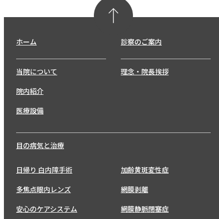
ホーム
診察のご案内
当院について
理念・院長挨拶
院内紹介
医療設備
目の病気と治療
日帰り 白内障手術
加齢黄斑変性症
多焦点眼内レンズ
網膜剥離
安心のケアシステム
網膜静脈閉塞症