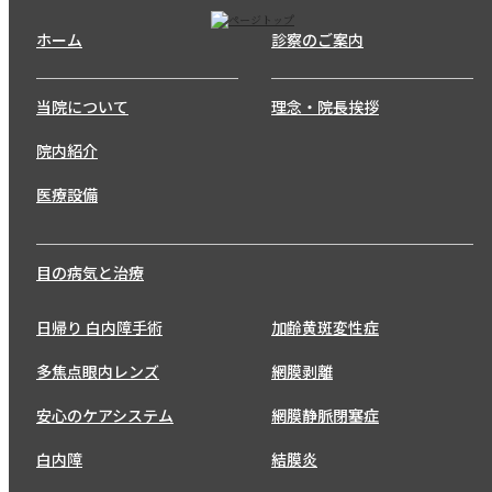
ホーム
診察のご案内
当院について
理念・院長挨拶
院内紹介
医療設備
目の病気と治療
日帰り 白内障手術
加齢黄斑変性症
多焦点眼内レンズ
網膜剥離
安心のケアシステム
網膜静脈閉塞症
白内障
結膜炎